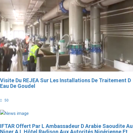
Visite Du REJEA Sur Les Installations De Traitement D
Eau De Goudel
50
IFTAR Offert Par L Ambassadeur D Arabie Saoudite Au
Niger A L Hôtel Radison Aux Autorités Nigérienne Et