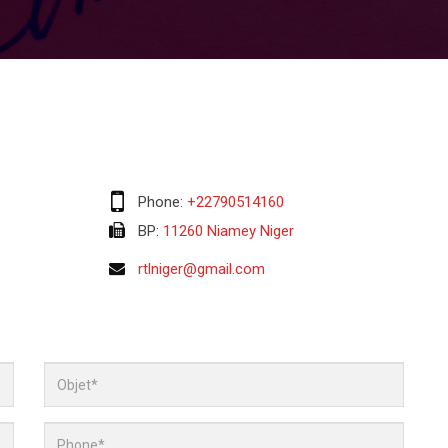
Phone:
+22790514160
BP:
11260 Niamey Niger
rtlniger@gmail.com