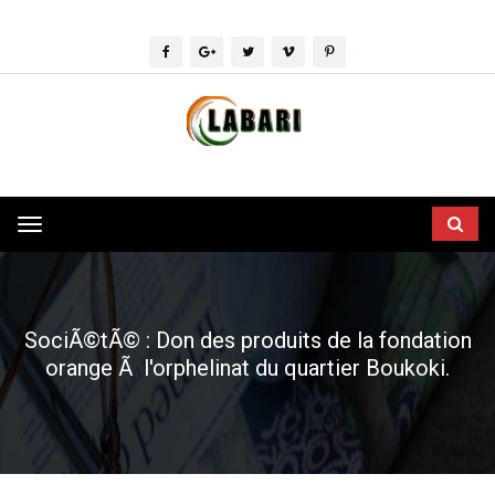
Toggle
navigation
SociÃ©tÃ© : Don des produits de la fondation
orange Ã l'orphelinat du quartier Boukoki.