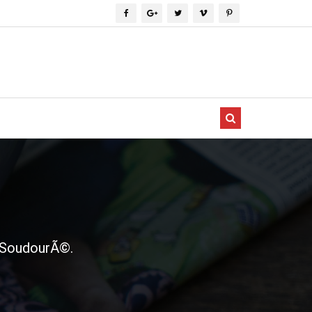
 SoudourÃ©.