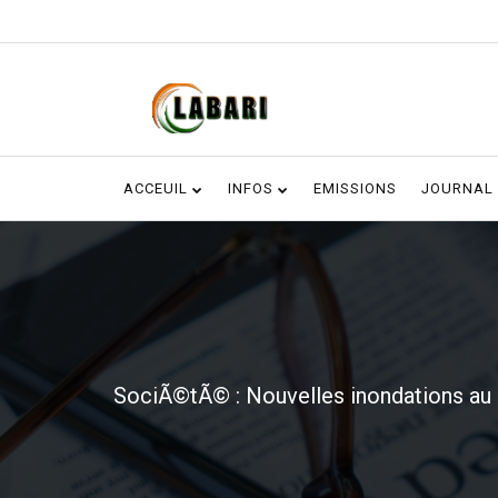
ACCEUIL
INFOS
EMISSIONS
JOURNAL
SociÃ©tÃ© : Nouvelles inondations a