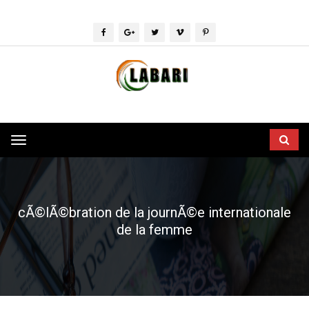
Toggle
navigation
cÃ©lÃ©bration de la journÃ©e internationale
de la femme