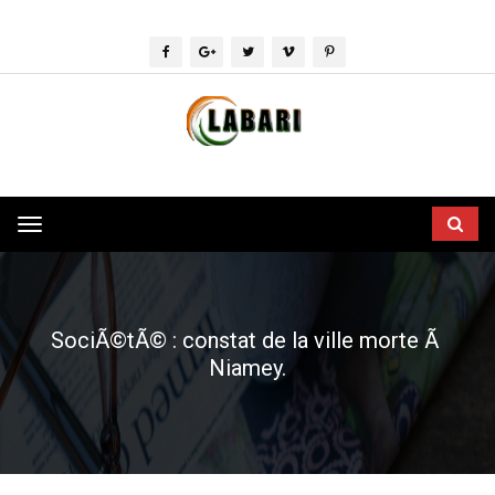
Toggle
navigation
SociÃ©tÃ© : constat de la ville morte Ã
Niamey.