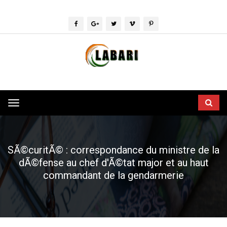
Toggle
navigation
SÃ©curitÃ© : correspondance du ministre de la
dÃ©fense au chef d'Ã©tat major et au haut
commandant de la gendarmerie