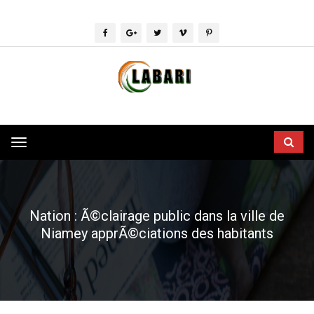
Toggle
navigation
Nation : Ã©clairage public dans la ville de
Niamey apprÃ©ciations des habitants