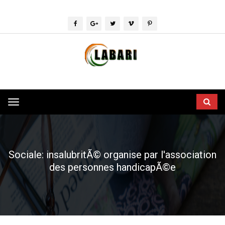
Toggle
navigation
Sociale: insalubritÃ© organise par l'association
des personnes handicapÃ©e