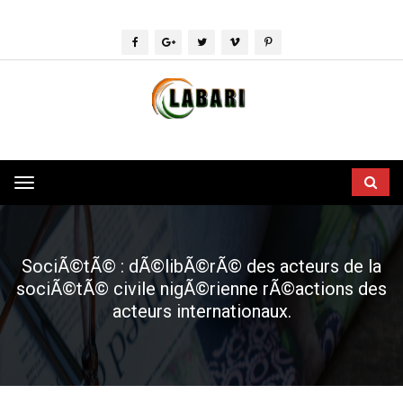
Toggle
navigation
SociÃ©tÃ© : dÃ©libÃ©rÃ© des acteurs de la
sociÃ©tÃ© civile nigÃ©rienne rÃ©actions des
acteurs internationaux.