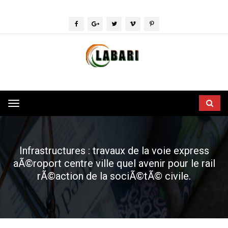
Toggle
navigation
Infrastructures : travaux de la voie express
aÃ©roport centre ville quel avenir pour le rail
rÃ©action de la sociÃ©tÃ© civile.