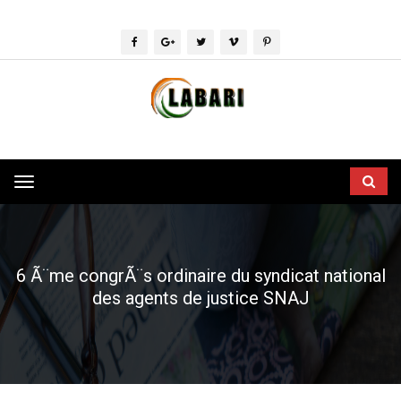
Toggle
navigation
6 Ã¨me congrÃ¨s ordinaire du syndicat national
des agents de justice SNAJ