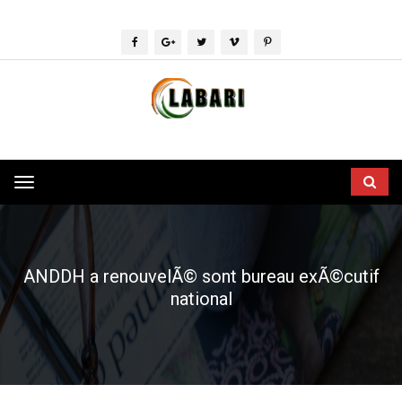
Toggle
navigation
ANDDH a renouvelÃ© sont bureau exÃ©cutif
national