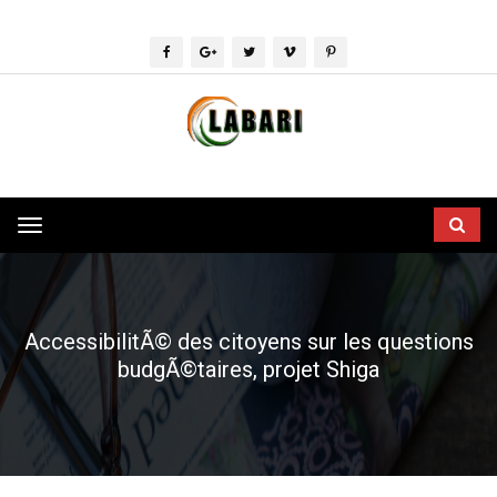
Toggle
navigation
AccessibilitÃ© des citoyens sur les questions
budgÃ©taires, projet Shiga