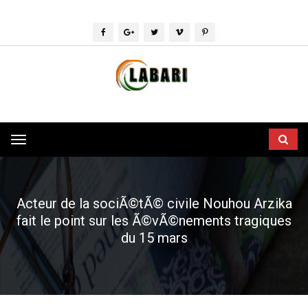
Toggle
navigation
Acteur de la sociÃ©tÃ© civile Nouhou Arzika
fait le point sur les Ã©vÃ©nements tragiques
du 15 mars