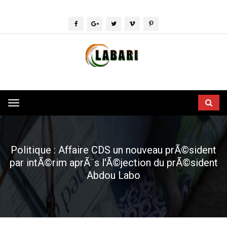
Toggle
navigation
Politique : Affaire CDS un nouveau prÃ©sident
par intÃ©rim aprÃ¨s l'Ã©jection du prÃ©sident
Abdou Labo