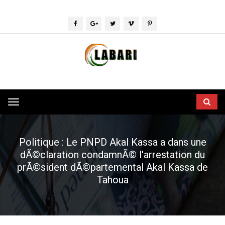
Toggle
navigation
Politique : Le PNPD Akal Kassa a dans une
dÃ©claration condamnÃ© l'arrestation du
prÃ©sident dÃ©partemental Akal Kassa de
Tahoua