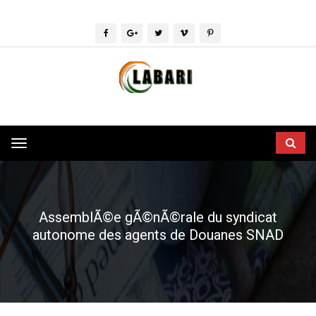
Toggle
navigation
AssemblÃ©e gÃ©nÃ©rale du syndicat
autonome des agents de Douanes SNAD