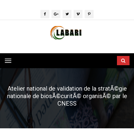
Toggle
navigation
Atelier national de validation de la stratÃ©gie
nationale de biosÃ©curitÃ© organisÃ© par le
CNESS