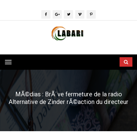
Toggle
navigation
MÃ©dias : BrÃ¨ve fermeture de la radio
Alternative de Zinder rÃ©action du directeur