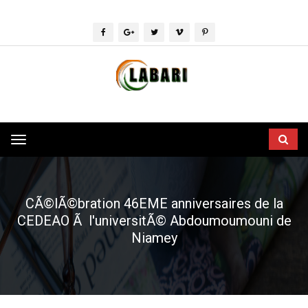
Toggle
navigation
CÃ©lÃ©bration 46EME anniversaires de la
CEDEAO Ã l'universitÃ© Abdoumoumouni de
Niamey