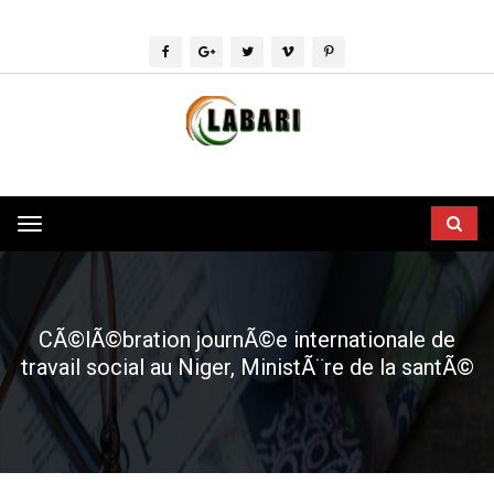
Toggle
navigation
CÃ©lÃ©bration journÃ©e internationale de
travail social au Niger, MinistÃ¨re de la santÃ©