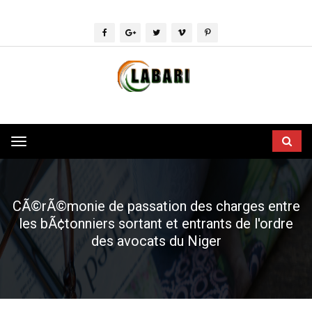
Toggle
navigation
CÃ©rÃ©monie de passation des charges entre
les bÃ¢tonniers sortant et entrants de l'ordre
des avocats du Niger