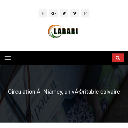
Toggle
navigation
Circulation Ã Niamey, un vÃ©ritable calvaire