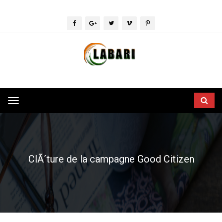
Toggle
navigation
ClÃ´ture de la campagne Good Citizen