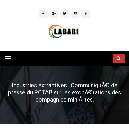
Toggle
navigation
Industries extractives : CommuniquÃ© de
presse du ROTAB sur les exonÃ©rations des
compagnies miniÃ¨res.