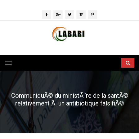
Toggle
navigation
CommuniquÃ© du ministÃ¨re de la santÃ©
relativement Ã un antibiotique falsifiÃ©