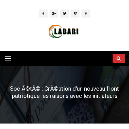
Toggle
navigation
SociÃ©tÃ© : CrÃ©ation d'un nouveau front
patriotique les raisons avec les initiateurs