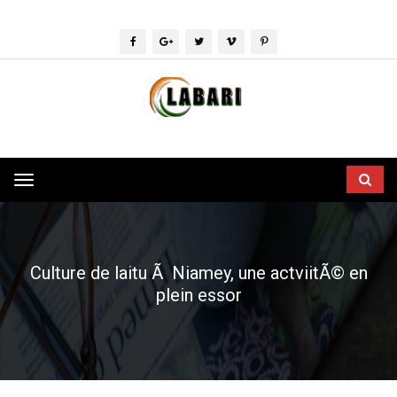
Toggle
navigation
Culture de laitu Ã Niamey, une actviitÃ© en
plein essor