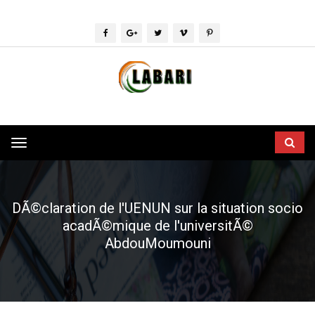
Toggle
navigation
DÃ©claration de l'UENUN sur la situation socio
acadÃ©mique de l'universitÃ©
AbdouMoumouni