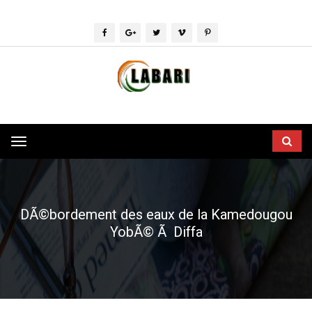
Toggle
navigation
DÃ©bordement des eaux de la Kamedougou
YobÃ© Ã Diffa