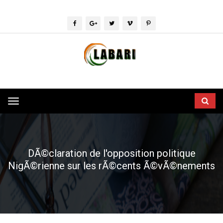
Toggle
navigation
DÃ©claration de l'opposition politique
NigÃ©rienne sur les rÃ©cents Ã©vÃ©nements