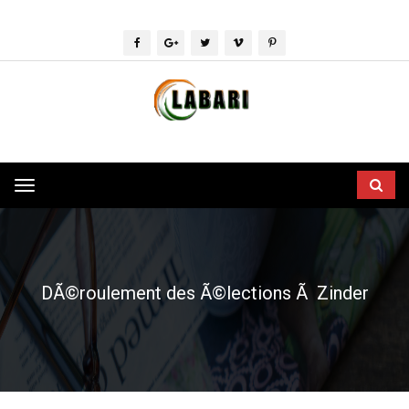
Toggle
navigation
DÃ©roulement des Ã©lections Ã Zinder