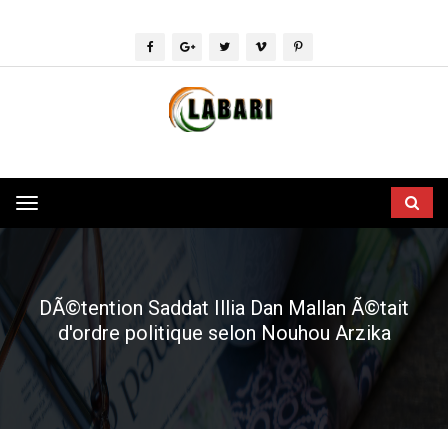
Toggle
navigation
DÃ©tention Saddat Illia Dan Mallan Ã©tait
d'ordre politique selon Nouhou Arzika