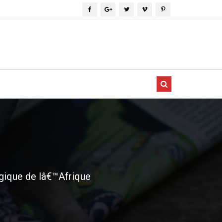
gique de lâ€™Afrique