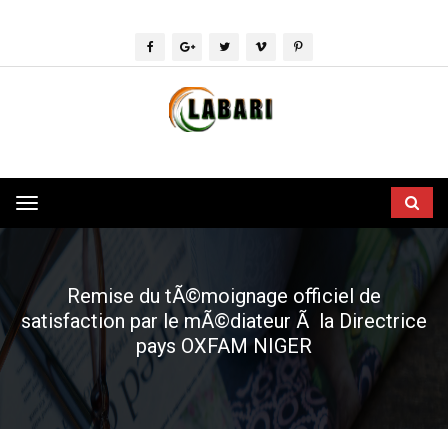
Toggle
navigation
Remise du tÃ©moignage officiel de
satisfaction par le mÃ©diateur Ã la Directrice
pays OXFAM NIGER