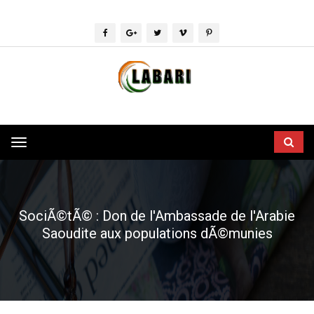
Toggle
navigation
SociÃ©tÃ© : Don de l'Ambassade de l'Arabie
Saoudite aux populations dÃ©munies