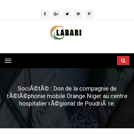
Toggle
navigation
SociÃ©tÃ© : Don de la compagnie de
tÃ©lÃ©phonie mobile Orange Niger au centre
hospitalier rÃ©gional de PoudriÃ¨re.