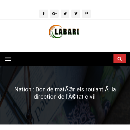
Toggle
navigation
Nation : Don de matÃ©riels roulant Ã la
direction de l'Ã©tat civil.