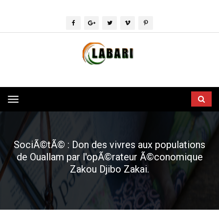
Toggle
navigation
SociÃ©tÃ© : Don des vivres aux populations
de Ouallam par l'opÃ©rateur Ã©conomique
Zakou Djibo Zakai.