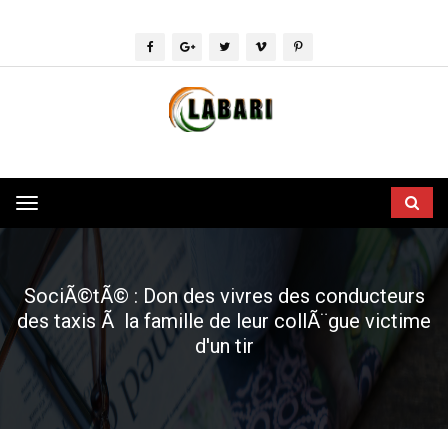
Toggle
navigation
SociÃ©tÃ© : Don des vivres des conducteurs
des taxis Ã la famille de leur collÃ¨gue victime
d'un tir