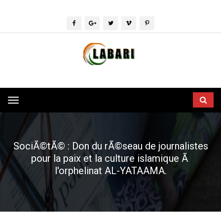
Toggle
navigation
SociÃ©tÃ© : Don du rÃ©seau de journalistes
pour la paix et la culture islamique Ã
l'orphelinat AL-YATAAMA.