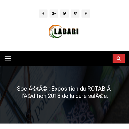
Toggle
navigation
SociÃ©tÃ© : Exposition du ROTAB Ã
l'Ã©dition 2018 de la cure salÃ©e.