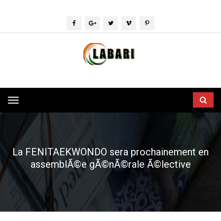
Toggle
navigation
La FENITAEKWONDO sera prochainement en
assemblÃ©e gÃ©nÃ©rale Ã©lective