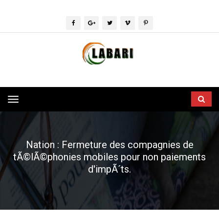
Toggle
navigation
Nation : Fermeture des compagnies de
tÃ©lÃ©phonies mobiles pour non paiements
d'impÃ´ts.