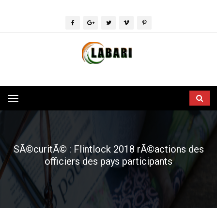
Toggle
navigation
SÃ©curitÃ© : Flintlock 2018 rÃ©actions des
officiers des pays participants