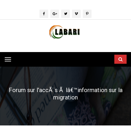
Toggle
navigation
Forum sur l'accÃ¨s Ã lâ€™information sur la
migration