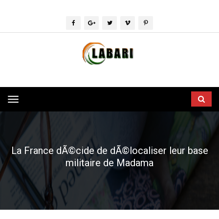
Toggle
navigation
La France dÃ©cide de dÃ©localiser leur base
militaire de Madama