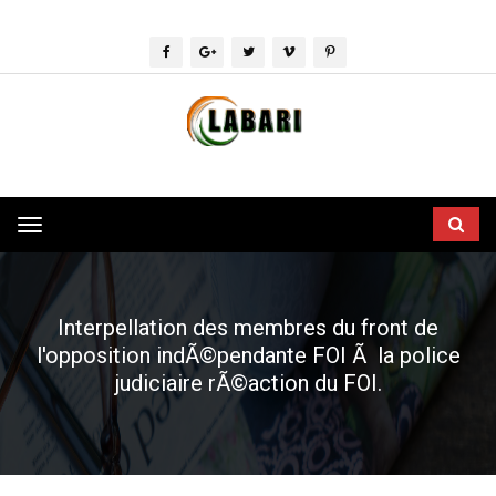
Toggle
navigation
Interpellation des membres du front de
l'opposition indÃ©pendante FOI Ã la police
judiciaire rÃ©action du FOI.