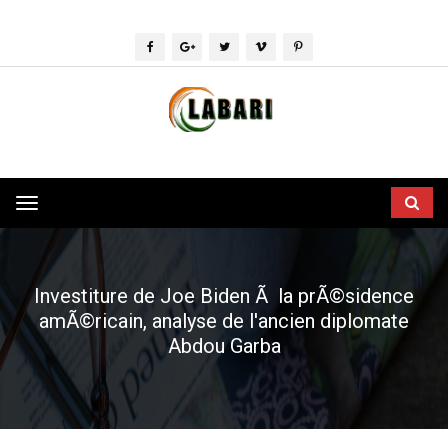
Toggle
navigation
Investiture de Joe Biden Ã la prÃ©sidence
amÃ©ricain, analyse de l'ancien diplomate
Abdou Garba